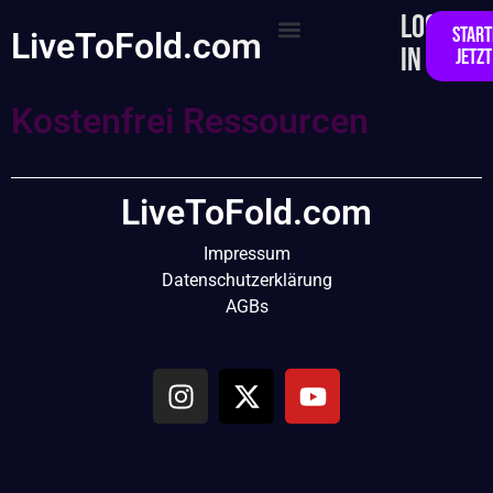
LOG
START
LiveToFold.com
IN
JETZT
KOSTENFREIE RESSOURCEN
Kostenfrei Ressourcen
LiveToFold.com
Impressum
Datenschutzerklärung
AGBs