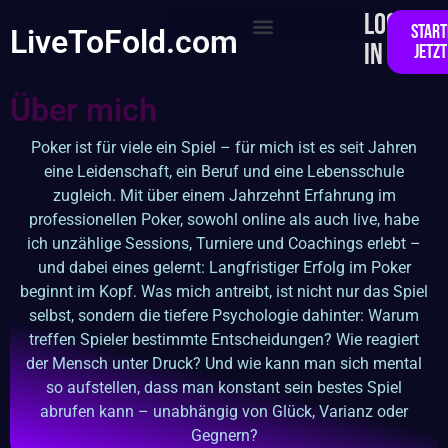
LOG
START
LiveToFold.com
IN
JETZT
KOSTENFREIE RESSOURCEN
Über mich
Poker ist für viele ein Spiel – für mich ist es seit Jahren
eine Leidenschaft, ein Beruf und eine Lebensschule
zugleich. Mit über einem Jahrzehnt Erfahrung im
professionellen Poker, sowohl online als auch live, habe
ich unzählige Sessions, Turniere und Coachings erlebt –
und dabei eines gelernt: Langfristiger Erfolg im Poker
beginnt im Kopf. Was mich antreibt, ist nicht nur das Spiel
selbst, sondern die tiefere Psychologie dahinter: Warum
treffen Spieler bestimmte Entscheidungen? Wie reagiert
der Mensch unter Druck? Und wie kann man sich mental
so aufstellen, dass man konstant sein bestes Spiel
abrufen kann – unabhängig von Glück, Varianz oder
Gegnern?