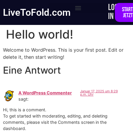
LOG
START
LiveToFold.com
IN
JETZT
KOSTENFREIE RESSOURCEN
Hello world!
Welcome to WordPress. This is your first post. Edit or
delete it, then start writing!
Eine Antwort
Januar 17, 2025 um 8:29
A WordPress Commenter
p.m. Uhr
sagt:
Hi, this is a comment.
To get started with moderating, editing, and deleting
comments, please visit the Comments screen in the
dashboard.